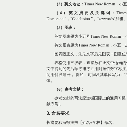
（3）
英文地址：
Times New Roman
，小五
（4）
英文摘要及关键词：
Time
Discussion.
”，“
Conclusion.
”，“
keywords
”加粗
（5）
图表：
英文图表题为小五号
Times New Roman
，
英文图表题为
Times New Roman
，小五，
图表随正文，先见文字后见图表；图题位
表格使用三线表，直接放在正文中适当的
文中提到的先后顺序排序并用阿拉伯数字标注
t
间用斜线隔开，
例如：时间及其单位写为：“
体。
6
（
）参考文献：
参考文献的写法应遵循国际上的通用习惯
]
献序号
。
3
.
命名要求
长摘要和海报按照【姓名+学校】命名。