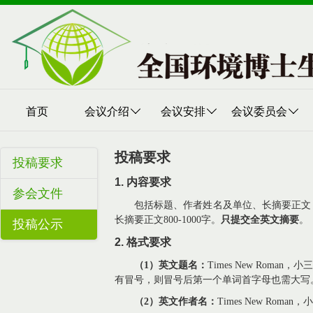
首页
会议介绍
会议安排
会议委员会
投稿要求
投稿要求
1.
内容要求
参会文件
包括标题、作者姓名及单位、长摘要正文
长摘要正文
800-1000
字。
只提交全英文摘要
。
投稿公示
2.
格式要求
（1）
英文题名：
Times New Roman
，小三
有冒号，则冒号后第一个单词首字母也需大写
（2）
英文作者名：
Times New Roman
，小